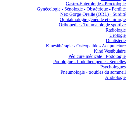
Gastro-Entérologie - Proctologie
Gynécologie - Sénologie - Obstétrique - Fertilité
Nez-Gorge-Oreille (ORL) - Surdité
Ophtalmologie générale et chirurgie
Orthopédie - Traumatologie sportive
Radiologie
Urologie
Dentisterie
Kinésithérapie - Ostéopathie - Acupuncture
Kiné Vestibulaire
Pédicure médicale - Podologue
Podologue - Podothérapeute - Semelles
Psychologues
Pneumologie - troubles du sommeil
Audiologie