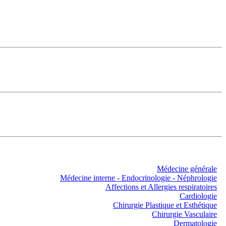
Médecine générale
Médecine interne - Endocrinologie - Néphrologie
Affections et Allergies respiratoires
Cardiologie
Chirurgie Plastique et Esthétique
Chirurgie Vasculaire
Dermatologie