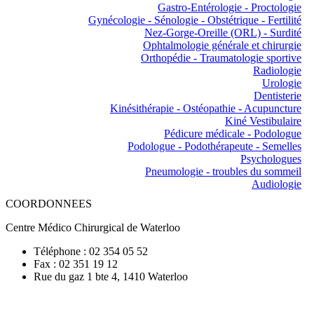
Gastro-Entérologie - Proctologie
Gynécologie - Sénologie - Obstétrique - Fertilité
Nez-Gorge-Oreille (ORL) - Surdité
Ophtalmologie générale et chirurgie
Orthopédie - Traumatologie sportive
Radiologie
Urologie
Dentisterie
Kinésithérapie - Ostéopathie - Acupuncture
Kiné Vestibulaire
Pédicure médicale - Podologue
Podologue - Podothérapeute - Semelles
Psychologues
Pneumologie - troubles du sommeil
Audiologie
COORDONNEES
Centre Médico Chirurgical de Waterloo
Téléphone : 02 354 05 52
Fax : 02 351 19 12
Rue du gaz 1 bte 4, 1410 Waterloo