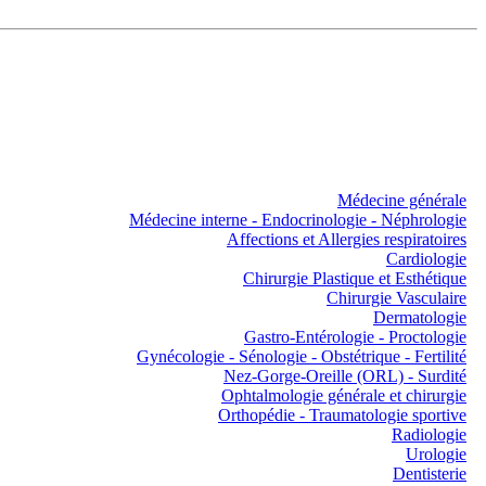
Médecine générale
Médecine interne - Endocrinologie - Néphrologie
Affections et Allergies respiratoires
Cardiologie
Chirurgie Plastique et Esthétique
Chirurgie Vasculaire
Dermatologie
Gastro-Entérologie - Proctologie
Gynécologie - Sénologie - Obstétrique - Fertilité
Nez-Gorge-Oreille (ORL) - Surdité
Ophtalmologie générale et chirurgie
Orthopédie - Traumatologie sportive
Radiologie
Urologie
Dentisterie