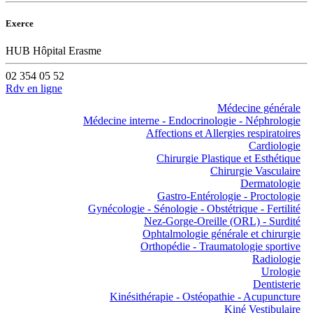
Exerce
HUB Hôpital Erasme
02 354 05 52
Rdv en ligne
Médecine générale
Médecine interne - Endocrinologie - Néphrologie
Affections et Allergies respiratoires
Cardiologie
Chirurgie Plastique et Esthétique
Chirurgie Vasculaire
Dermatologie
Gastro-Entérologie - Proctologie
Gynécologie - Sénologie - Obstétrique - Fertilité
Nez-Gorge-Oreille (ORL) - Surdité
Ophtalmologie générale et chirurgie
Orthopédie - Traumatologie sportive
Radiologie
Urologie
Dentisterie
Kinésithérapie - Ostéopathie - Acupuncture
Kiné Vestibulaire