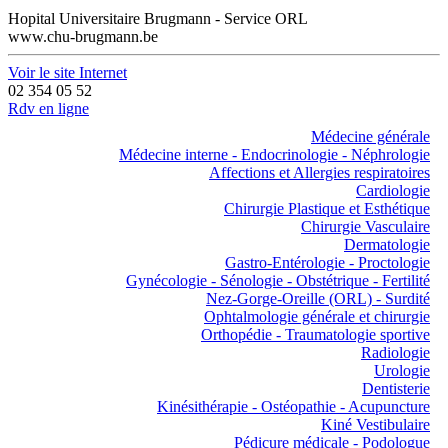
Hopital Universitaire Brugmann - Service ORL
www.chu-brugmann.be
Voir le site Internet
02 354 05 52
Rdv en ligne
Médecine générale
Médecine interne - Endocrinologie - Néphrologie
Affections et Allergies respiratoires
Cardiologie
Chirurgie Plastique et Esthétique
Chirurgie Vasculaire
Dermatologie
Gastro-Entérologie - Proctologie
Gynécologie - Sénologie - Obstétrique - Fertilité
Nez-Gorge-Oreille (ORL) - Surdité
Ophtalmologie générale et chirurgie
Orthopédie - Traumatologie sportive
Radiologie
Urologie
Dentisterie
Kinésithérapie - Ostéopathie - Acupuncture
Kiné Vestibulaire
Pédicure médicale - Podologue