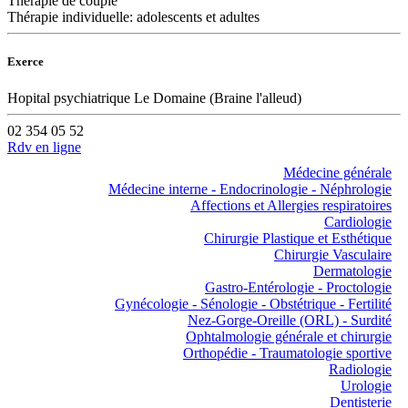
Thérapie de couple
Thérapie individuelle: adolescents et adultes
Exerce
Hopital psychiatrique Le Domaine (Braine l'alleud)
02 354 05 52
Rdv en ligne
Médecine générale
Médecine interne - Endocrinologie - Néphrologie
Affections et Allergies respiratoires
Cardiologie
Chirurgie Plastique et Esthétique
Chirurgie Vasculaire
Dermatologie
Gastro-Entérologie - Proctologie
Gynécologie - Sénologie - Obstétrique - Fertilité
Nez-Gorge-Oreille (ORL) - Surdité
Ophtalmologie générale et chirurgie
Orthopédie - Traumatologie sportive
Radiologie
Urologie
Dentisterie