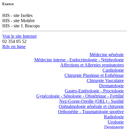
Exerce
HIS - site Ixelles
HIS - site Molière
HIS - site J. Bracops
Voir le site Internet
02 354 05 52
Rdv en ligne
Médecine générale
Médecine interne - Endocrinologie - Néphrologie
Affections et Allergies respiratoires
Cardiologie
Chirurgie Plastique et Esthétique
Chirurgie Vasculaire
Dermatologie
Gastro-Entérologie - Proctologie
Gynécologie - Sénologie - Obstétrique - Fertilité
Nez-Gorge-Oreille (ORL) - Surdité
Ophtalmologie générale et chirurgie
Orthopédie - Traumatologie sportive
Radiologie
Urologie
Dentisterie