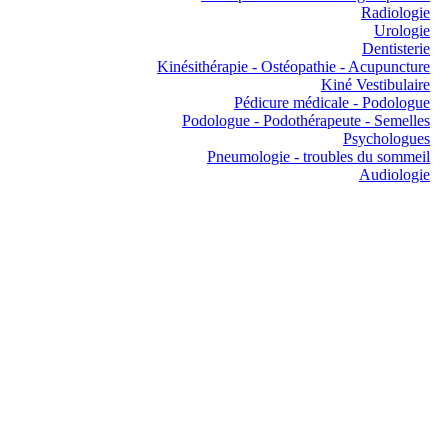
Radiologie
Urologie
Dentisterie
Kinésithérapie - Ostéopathie - Acupuncture
Kiné Vestibulaire
Pédicure médicale - Podologue
Podologue - Podothérapeute - Semelles
Psychologues
Pneumologie - troubles du sommeil
Audiologie