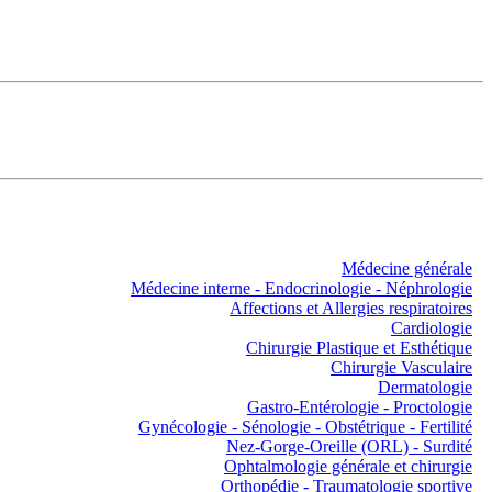
Médecine générale
Médecine interne - Endocrinologie - Néphrologie
Affections et Allergies respiratoires
Cardiologie
Chirurgie Plastique et Esthétique
Chirurgie Vasculaire
Dermatologie
Gastro-Entérologie - Proctologie
Gynécologie - Sénologie - Obstétrique - Fertilité
Nez-Gorge-Oreille (ORL) - Surdité
Ophtalmologie générale et chirurgie
Orthopédie - Traumatologie sportive