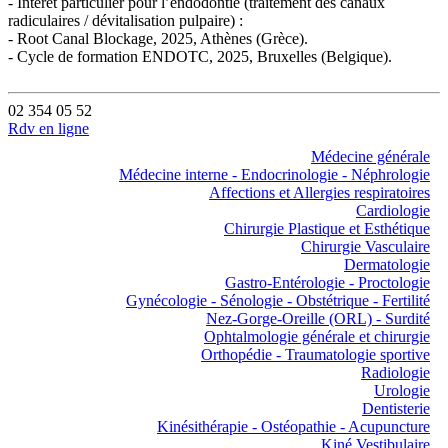
- Intérêt particulier pour l’endodontie (traitement des canaux
radiculaires / dévitalisation pulpaire) :
- Root Canal Blockage, 2025, Athènes (Grèce).
- Cycle de formation ENDOTC, 2025, Bruxelles (Belgique).
02 354 05 52
Rdv en ligne
Médecine générale
Médecine interne - Endocrinologie - Néphrologie
Affections et Allergies respiratoires
Cardiologie
Chirurgie Plastique et Esthétique
Chirurgie Vasculaire
Dermatologie
Gastro-Entérologie - Proctologie
Gynécologie - Sénologie - Obstétrique - Fertilité
Nez-Gorge-Oreille (ORL) - Surdité
Ophtalmologie générale et chirurgie
Orthopédie - Traumatologie sportive
Radiologie
Urologie
Dentisterie
Kinésithérapie - Ostéopathie - Acupuncture
Kiné Vestibulaire